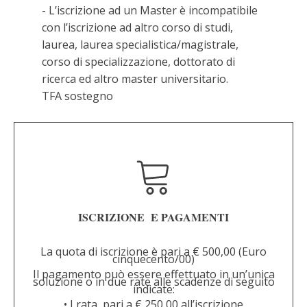
- L’iscrizione ad un Master è incompatibile
con l’iscrizione ad altro corso di studi,
laurea, laurea specialistica/magistrale,
corso di specializzazione, dottorato di
ricerca ed altro master universitario.
TFA sostegno
ISCRIZIONE E PAGAMENTI
La quota di iscrizione è pari a € 500,00 (Euro
cinquecento/00)
Il pagamento può essere effettuato in un’unica
soluzione o in due rate alle scadenze di seguito
indicate:
• I rata, pari a € 250,00 all’iscrizione