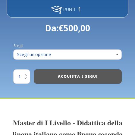
1
PUNTI
Da:
€
500,00
Scegli
Master
ACQUISTA E SEGUI
Didattica
della
lingua
italiana
(L2)
quantità
Master di I Livello - Didattica della
lingua italiana come lingua seconda