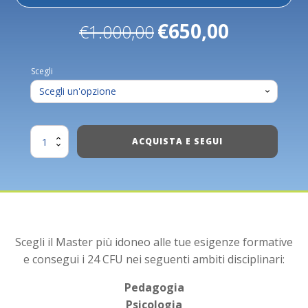
€
650,00
€
1.000,00
Il
Il
prezzo
prezzo
originale
attuale
Scegli
era:
è:
€1.000,00.
€650,00.
Master
ACQUISTA E SEGUI
+
24
CFU
quantità
Scegli il Master più idoneo alle tue esigenze formative
e consegui i 24 CFU nei seguenti ambiti disciplinari:
Pedagogia
Psicologia