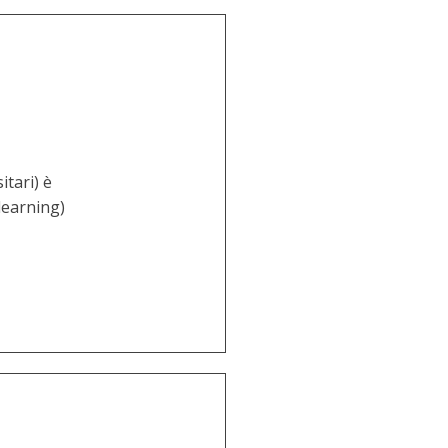
itari) è
learning)