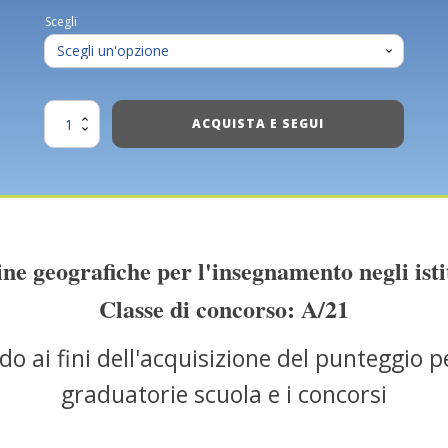
Scegli
Master
ACQUISTA E SEGUI
integrativo
-
Discipline
geografiche
quantità
ine geografiche per l'insegnamento negli istit
Classe di concorso: A/21
do ai fini dell'acquisizione del punteggio p
graduatorie scuola e i concorsi