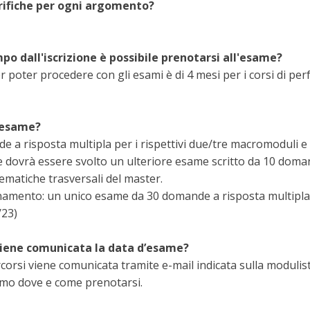
rifiche per ogni argomento?
o dall'iscrizione è possibile prenotarsi all'esame?
er poter procedere con gli esami è di 4 mesi per i corsi di p
’esame?
 a risposta multipla per i rispettivi due/tre macromoduli e 
e dovrà essere svolto un ulteriore esame scritto da 10 doma
tematiche trasversali del master.
amento: un unico esame da 30 domande a risposta multipla (p
/23)
viene comunicata la data d’esame?
corsi viene comunicata tramite e-mail indicata sulla modulist
iamo dove e come prenotarsi.