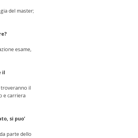
gia del master;
re?
tazione esame,
 il
 troveranno il
o e carriera
to, si puo’
da parte dello