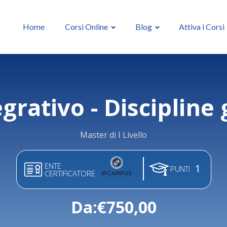
Home
Corsi Online
Blog
Attiva i Corsi
grativo - Discipline
Master di I Livello
ENTE
1
PUNTI
CERTIFICATORE
Da:
€
750,00