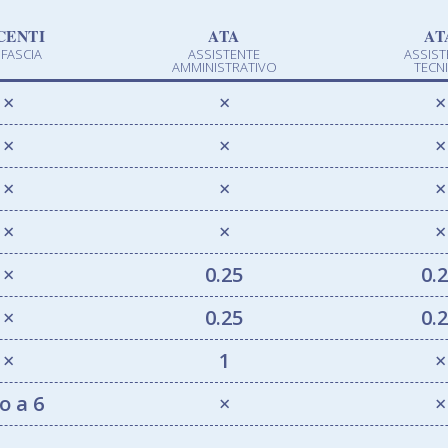
CENTI
ATA
AT
II FASCIA
ASSISTENTE
ASSIST
AMMINISTRATIVO
TECN
×
×
×
×
×
×
×
×
×
×
×
×
×
0.25
0.
×
0.25
0.
×
1
×
o a 6
×
×