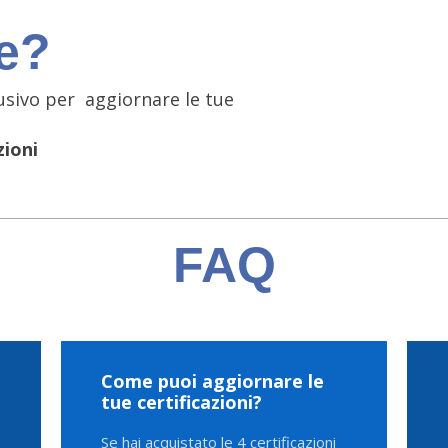
te?
usivo per aggiornare le tue
zioni
FAQ
Come puoi aggiornare le
tue certificazioni?
Se hai acquistato le 4 certificazioni