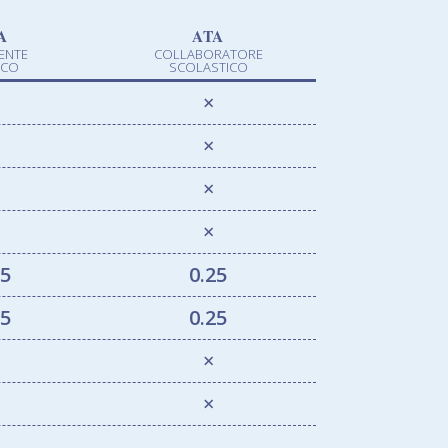
A
ATA
ENTE
COLLABORATORE
ICO
SCOLASTICO
×
×
×
×
25
0.25
25
0.25
×
×