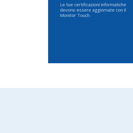
Le tue certificazioni informatiche
devono essere aggiornate con il
Monitor Touch