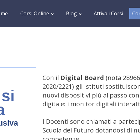
ome
Corsi Online
Blog
Attiva i Corsi
Con
Con il
Digital Board
(nota 28966
2020/2221) gli Istituti sostituisc
si
nuovi dispositivi più al passo con
digitale: i monitor digitali interat
a
I Docenti sono chiamati a parteci
lusiva
Scuola del Futuro dotandosi di n
competenze.