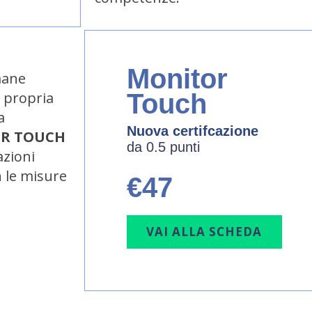
Monitor
mane
a propria
Touch
a
Nuova certifcazione
R TOUCH
da 0.5 punti
azioni
n le misure
€47
VAI ALLA SCHEDA