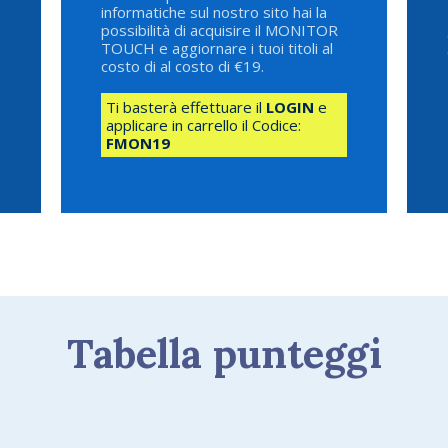
informatiche sul nostro sito hai la
possibilità di acquisire il MONITOR
TOUCH e aggiornare i tuoi titoli al
costo di al costo di €19.
Ti basterà effettuare il
LOGIN
e
applicare in carrello il Codice:
FMON19
Tabella punteggi