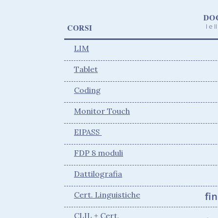
DO
I e 
CORSI
LIM
Tablet
Coding
Monitor Touch
EIPASS
FDP 8 moduli
Dattilografia
Cert. Linguistiche
fin
CLIL + Cert.