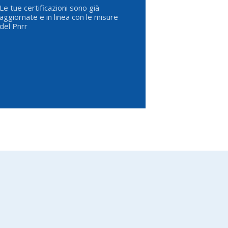
Le tue certificazioni sono già
aggiornate e in linea con le misure
del Pnrr