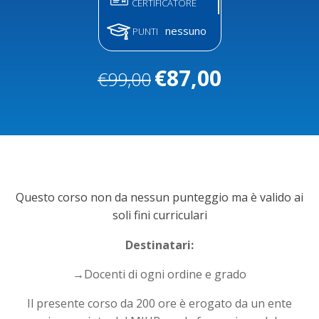
CERTIFICATORE
nessuno
PUNTI
€
87,00
€
99,00
Il
Il
prezzo
prezzo
originale
attuale
era:
è:
€99,00.
€87,00.
Questo corso non da nessun punteggio ma è valido ai
soli fini curriculari
Destinatari:
→Docenti di ogni ordine e grado
Il presente corso da 200 ore è erogato da un ente