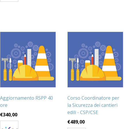
Aggiornamento RSPP 40
Corso Coordinatore per
ore
la Sicurezza dei cantieri
edili - CSP/CSE
€
340,00
€
489,00