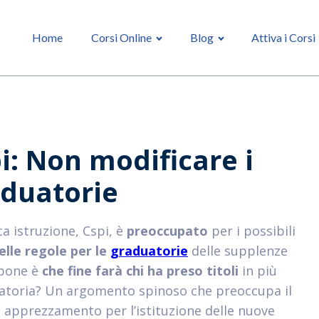
Home
Corsi Online
Blog
Attiva i Corsi
i: Non modificare i
aduatorie
ca istruzione, Cspi, è
preoccupato
per i possibili
lle regole per le
graduatorie
delle supplenze
 pone è
che fine farà chi ha preso titoli
in più
uatoria? Un argomento spinoso che preoccupa il
a apprezzamento per l’istituzione delle nuove